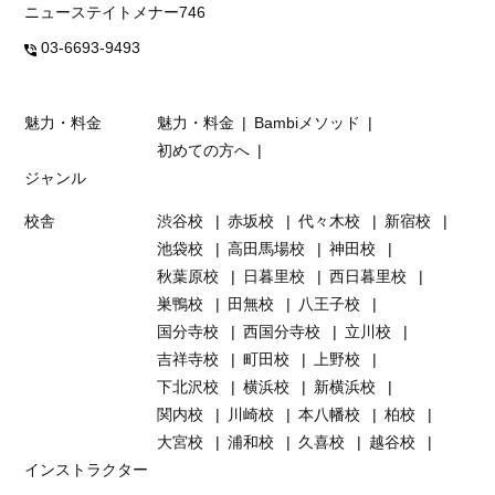
ニューステイトメナー746
03-6693-9493
魅力・料金
魅力・料金
Bambiメソッド
初めての方へ
ジャンル
校舎
渋谷校
赤坂校
代々木校
新宿校
池袋校
高田馬場校
神田校
秋葉原校
日暮里校
西日暮里校
巣鴨校
田無校
八王子校
国分寺校
西国分寺校
立川校
吉祥寺校
町田校
上野校
下北沢校
横浜校
新横浜校
関内校
川崎校
本八幡校
柏校
大宮校
浦和校
久喜校
越谷校
インストラクター