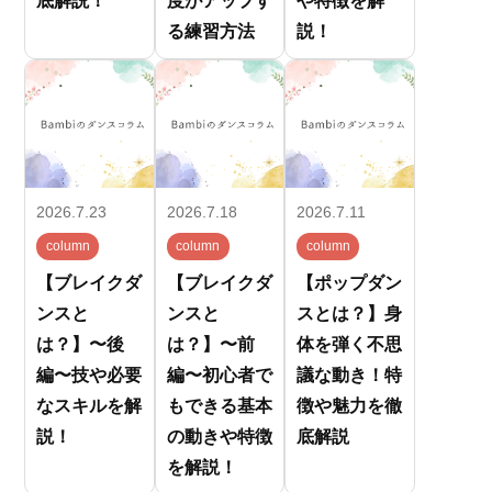
底解説！
度がアップす
や特徴を解
る練習方法
説！
2026.7.23
2026.7.18
2026.7.11
column
column
column
【ブレイクダ
【ブレイクダ
【ポップダン
ンスと
ンスと
スとは？】身
は？】〜後
は？】〜前
体を弾く不思
編〜技や必要
編〜初心者で
議な動き！特
なスキルを解
もできる基本
徴や魅力を徹
説！
の動きや特徴
底解説
を解説！