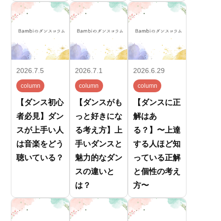
2026.7.5
2026.7.1
2026.6.29
column
column
column
【ダンス初心
【ダンスがも
【ダンスに正
者必見】ダン
っと好きにな
解はあ
スが上手い人
る考え方】上
る？】〜上達
は音楽をどう
手いダンスと
する人ほど知
聴いている？
魅力的なダン
っている正解
スの違いと
と個性の考え
は？
方〜