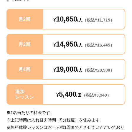
10,650
月2回
¥
/人
（税込¥11,715）
14,950
月3回
¥
/人
（税込¥16,445）
19,000
月4回
¥
/人
（税込¥20,900）
追加
5,400
¥
/回
（税込¥5,940）
レッスン
※1名当たりの料金です。
※上記時間は入れ替え時間（5分程度）を含みます。
※無料体験レッスンはお一人様1回までとさせていただいており