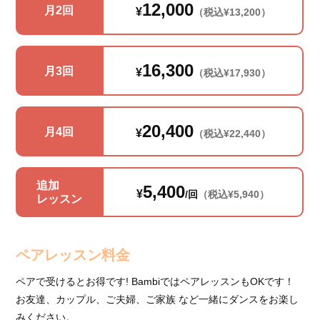
12,000
月2回
¥
（税込¥13,200）
16,300
月3回
¥
（税込¥17,930）
20,400
月4回
¥
（税込¥22,440）
追加
5,400
¥
/回
（税込¥5,940）
レッスン
ペアレッスン料金
ペアで受けるとお得です! BambiではペアレッスンもOKです！
お友達、カップル、ご夫婦、ご家族 など一緒にダンスをお楽し
みください。