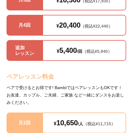
¥
（税込¥17,930）
20,400
月4回
¥
（税込¥22,440）
追加
5,400
¥
/回
（税込¥5,940）
レッスン
ペアレッスン料金
ペアで受けるとお得です! BambiではペアレッスンもOKです！
お友達、カップル、ご夫婦、ご家族 など一緒にダンスをお楽し
みください。
10,650
月2回
¥
/人
（税込¥11,715）