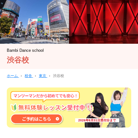
Bambi Dance school
渋谷校
ホーム
›
校舎
›
東京
›
渋谷校
2026年8月31日受付分まで