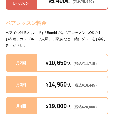
5,400
¥
/回
（税込¥5,940）
レッスン
ペアレッスン料金
ペアで受けるとお得です! BambiではペアレッスンもOKです！
お友達、カップル、ご夫婦、ご家族 など一緒にダンスをお楽し
みください。
10,650
月2回
¥
/人
（税込¥11,715）
14,950
月3回
¥
/人
（税込¥16,445）
19,000
月4回
¥
/人
（税込¥20,900）