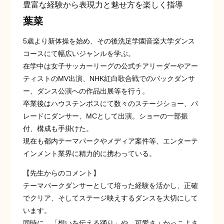
豊富な経験から表現力と魅せ方を楽しく指導
葉菜
5歳より新体操を始め、その後洗足学園音楽大学ダンス
コースにて幅広いジャンルを学ぶ。
在学中は女子サッカーリーグの公式チアリーダーやアー
ティストのMV出演、NHK紅白歌合戦でのバックダンサ
ー、ダンス公演への作品出展等を行う。
卒業後はハウステンボスにて数々のステージショー、パ
レードにダンサー、MCとして出演。ショーの一部振
付、構成も手掛けた。
現在も都内テーマパークやメディア案件等、エンターテ
インメント業界に精力的に携わっている。
【先生からのコメント】
テーマパークダンサーとして培った経験を活かし、正確
でクリア、そしてステージ映えするダンスを大切にして
います。
同時に、「想いを伝える踊り」や、可愛さ・かっこよさ