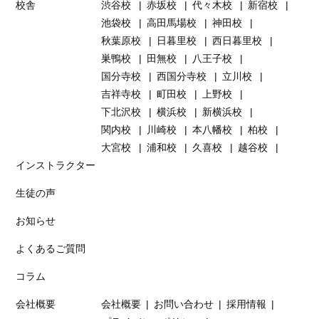
校舎
渋谷校
赤坂校
代々木校
新宿校
池袋校
高田馬場校
神田校
秋葉原校
日暮里校
西日暮里校
巣鴨校
田無校
八王子校
国分寺校
西国分寺校
立川校
吉祥寺校
町田校
上野校
下北沢校
横浜校
新横浜校
関内校
川崎校
本八幡校
柏校
大宮校
浦和校
久喜校
越谷校
インストラクター
生徒の声
お知らせ
よくあるご質問
コラム
会社概要
会社概要
お問い合わせ
採用情報