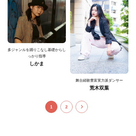
多ジャンルを踊りこなし基礎からし
っかり指導
しかま
舞台経験豊富実力派ダンサー
荒木双葉
1
2