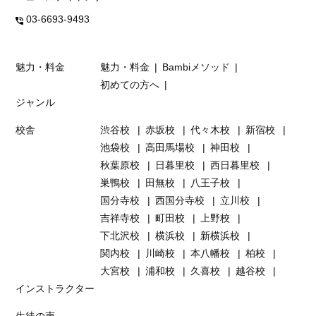
03-6693-9493
魅力・料金
魅力・料金
Bambiメソッド
初めての方へ
ジャンル
校舎
渋谷校
赤坂校
代々木校
新宿校
池袋校
高田馬場校
神田校
秋葉原校
日暮里校
西日暮里校
巣鴨校
田無校
八王子校
国分寺校
西国分寺校
立川校
吉祥寺校
町田校
上野校
下北沢校
横浜校
新横浜校
関内校
川崎校
本八幡校
柏校
大宮校
浦和校
久喜校
越谷校
インストラクター