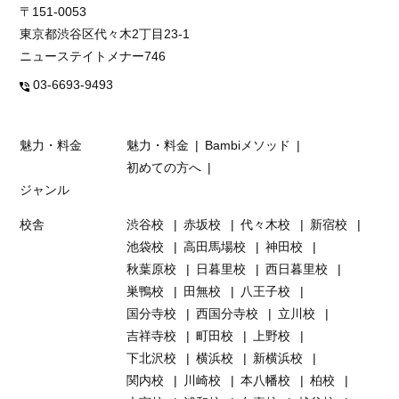
〒151-0053
東京都渋谷区代々木2丁目23-1
ニューステイトメナー746
03-6693-9493
魅力・料金
魅力・料金
Bambiメソッド
初めての方へ
ジャンル
校舎
渋谷校
赤坂校
代々木校
新宿校
池袋校
高田馬場校
神田校
秋葉原校
日暮里校
西日暮里校
巣鴨校
田無校
八王子校
国分寺校
西国分寺校
立川校
吉祥寺校
町田校
上野校
下北沢校
横浜校
新横浜校
関内校
川崎校
本八幡校
柏校