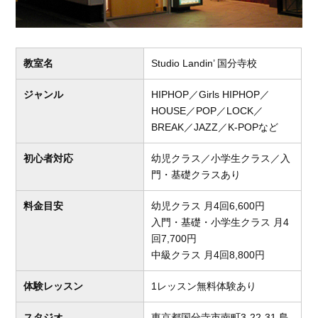
教室名
Studio Landin’ 国分寺校
ジャンル
HIPHOP／Girls HIPHOP／
HOUSE／POP／LOCK／
BREAK／JAZZ／K-POPなど
初心者対応
幼児クラス／小学生クラス／入
門・基礎クラスあり
料金目安
幼児クラス 月4回6,600円
入門・基礎・小学生クラス 月4
回7,700円
中級クラス 月4回8,800円
体験レッスン
1レッスン無料体験あり
スタジオ
東京都国分寺市南町3-22-31 島