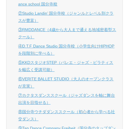
ance school 国分寺校
②Studio Landin’ 国分寺校（ジャンルとレベル別クラ
スが豊富）
③RMDDANCE（4歳から大人まで通える地域密着型ス
クール）
④D.T.F Dance Studio 国分寺校（小学生向けHIPHOP
を段階別に学べる）
⑤KKDスタジオSTEP（バレエ・ジャズ・ピラティス
を幅広く受講可能）
⑥VERITE BALLET STUDIO（大人のオープンクラス
が充実）
⑦カクタスダンススクール（ジャズダンスを軸に舞台
出演を目指せる）
⑧国分寺ウチダダンススクール（初心者から学べる社
交ダンス）
⑨Tap Dance Company Freiheit（国分寺のタップダン