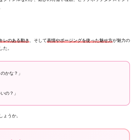
。
キレのある動き
、そして
表情やポージングを使った魅せ方
が魅力の
した。
るのかな？」
」
いいの？」
しょうか。