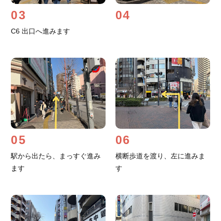
03
04
C6 出口へ進みます
05
06
駅から出たら、まっすぐ進み
横断歩道を渡り、左に進みま
ます
す