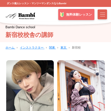
ダンス個人レッスン・マンツーマンダンスならBambi
無料体験レッスン
Bambi Dance school
新宿校校舎の講師
ホーム
›
インストラクター
›
関東
›
東京
›
新宿校