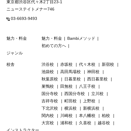
東京都渋谷区代々木2丁目23-1
ニューステイトメナー746
03-6693-9493
魅力・料金
魅力・料金
Bambiメソッド
初めての方へ
ジャンル
校舎
渋谷校
赤坂校
代々木校
新宿校
池袋校
高田馬場校
神田校
秋葉原校
日暮里校
西日暮里校
巣鴨校
田無校
八王子校
国分寺校
西国分寺校
立川校
吉祥寺校
町田校
上野校
下北沢校
横浜校
新横浜校
関内校
川崎校
本八幡校
柏校
大宮校
浦和校
久喜校
越谷校
インストラクター