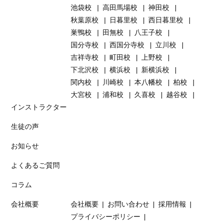
池袋校
高田馬場校
神田校
秋葉原校
日暮里校
西日暮里校
巣鴨校
田無校
八王子校
国分寺校
西国分寺校
立川校
吉祥寺校
町田校
上野校
下北沢校
横浜校
新横浜校
関内校
川崎校
本八幡校
柏校
大宮校
浦和校
久喜校
越谷校
インストラクター
生徒の声
お知らせ
よくあるご質問
コラム
会社概要
会社概要
お問い合わせ
採用情報
プライバシーポリシー