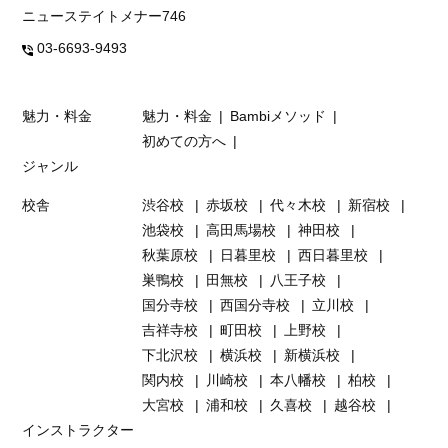
ニューステイトメナー746
03-6693-9493
魅力・料金
魅力・料金
Bambiメソッド
初めての方へ
ジャンル
校舎
渋谷校
赤坂校
代々木校
新宿校
池袋校
高田馬場校
神田校
秋葉原校
日暮里校
西日暮里校
巣鴨校
田無校
八王子校
国分寺校
西国分寺校
立川校
吉祥寺校
町田校
上野校
下北沢校
横浜校
新横浜校
関内校
川崎校
本八幡校
柏校
大宮校
浦和校
久喜校
越谷校
インストラクター