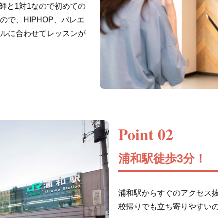
講師と1対1なので初めての
で、HIPHOP、バレエ
ルに合わせてレッスンが
Point 02
浦和駅徒歩3分！
浦和駅からすぐのアクセス
校帰りでも立ち寄りやすい