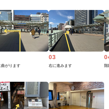
2
03
0
に曲がります
右に進みます
階