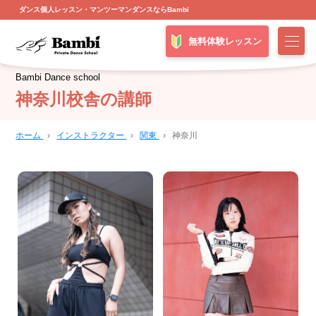
ダンス個人レッスン・マンツーマンダンスならBambi
無料体験レッスン
Bambi Dance school
神奈川校舎の講師
ホーム
›
インストラクター
›
関東
›
神奈川