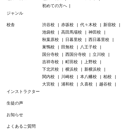
初めての方へ
ジャンル
校舎
渋谷校
赤坂校
代々木校
新宿校
池袋校
高田馬場校
神田校
秋葉原校
日暮里校
西日暮里校
巣鴨校
田無校
八王子校
国分寺校
西国分寺校
立川校
吉祥寺校
町田校
上野校
下北沢校
横浜校
新横浜校
関内校
川崎校
本八幡校
柏校
大宮校
浦和校
久喜校
越谷校
インストラクター
生徒の声
お知らせ
よくあるご質問