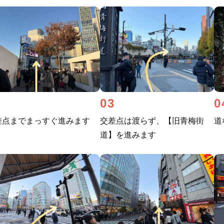
2
03
0
差点までまっすぐ進みます
交差点は渡らず、【旧青梅街
道
道】を進みます