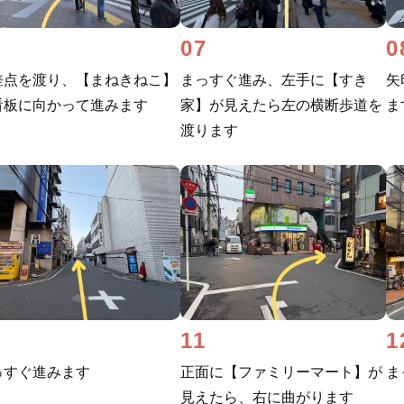
6
07
0
差点を渡り、【まねきねこ】
まっすぐ進み、左手に【すき
矢
看板に向かって進みます
家】が見えたら左の横断歩道を
ま
渡ります
0
11
1
っすぐ進みます
正面に【ファミリーマート】が
ま
見えたら、右に曲がります