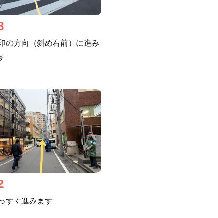
8
印の方向（斜め右前）に進み
す
2
っすぐ進みます