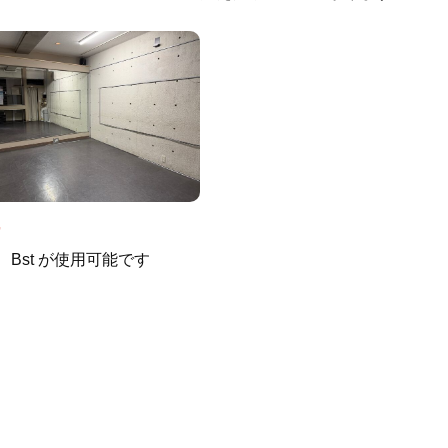
4
t、Bst が使用可能です