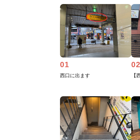
01
0
西口に出ます
【