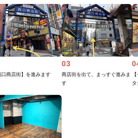
2
03
0
西口商店街】を進みます
商店街を出て、まっすぐ進みま
【
す
タ