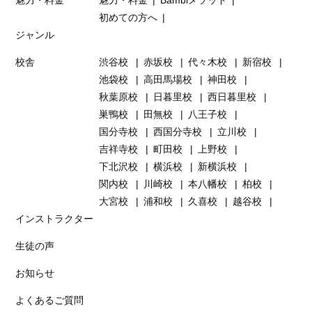
魅力・料金
魅力・料金
Bambiメソッド
初めての方へ
ジャンル
校舎
渋谷校
赤坂校
代々木校
新宿校
池袋校
高田馬場校
神田校
秋葉原校
日暮里校
西日暮里校
巣鴨校
田無校
八王子校
国分寺校
西国分寺校
立川校
吉祥寺校
町田校
上野校
下北沢校
横浜校
新横浜校
関内校
川崎校
本八幡校
柏校
大宮校
浦和校
久喜校
越谷校
インストラクター
生徒の声
お知らせ
よくあるご質問