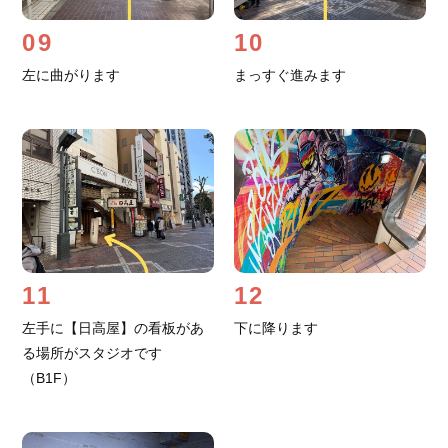
09
10
左に曲がります
まっすぐ進みます
11
12
左手に【日高屋】の看板があ
下に降ります
る場所がスタジオです
（B1F）