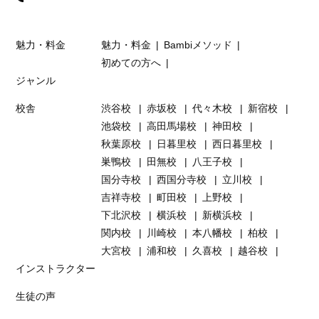
魅力・料金
魅力・料金
Bambiメソッド
初めての方へ
ジャンル
校舎
渋谷校
赤坂校
代々木校
新宿校
池袋校
高田馬場校
神田校
秋葉原校
日暮里校
西日暮里校
巣鴨校
田無校
八王子校
国分寺校
西国分寺校
立川校
吉祥寺校
町田校
上野校
下北沢校
横浜校
新横浜校
関内校
川崎校
本八幡校
柏校
大宮校
浦和校
久喜校
越谷校
インストラクター
生徒の声