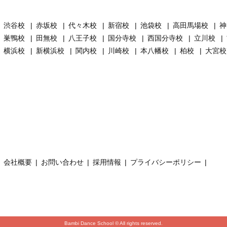
渋谷校
赤坂校
代々木校
新宿校
池袋校
高田馬場校
巣鴨校
田無校
八王子校
国分寺校
西国分寺校
立川校
横浜校
新横浜校
関内校
川崎校
本八幡校
柏校
大宮
会社概要
お問い合わせ
採用情報
プライバシーポリシー
Bambi Dance School © All rights reserved.