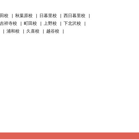
神田校
秋葉原校
日暮里校
西日暮里校
吉祥寺校
町田校
上野校
下北沢校
校
浦和校
久喜校
越谷校